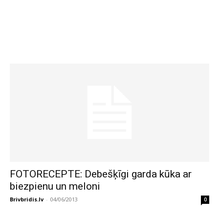
FOTORECEPTE: Debešķīgi garda kūka ar
biezpienu un meloni
Brivbridis.lv
-
04/06/2013
0