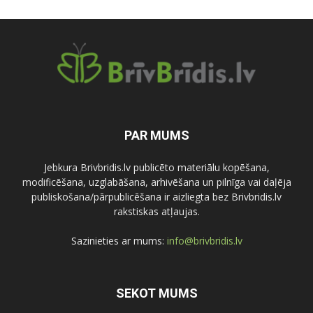
PAR MUMS
Jebkura Brivbridis.lv publicēto materiālu kopēšana,
modificēšana, uzglabāšana, arhivēšana un pilnīga vai daļēja
publiskošana/pārpublicēšana ir aizliegta bez Brivbridis.lv
rakstiskas atļaujas.
Sazinieties ar mums:
info@brivbridis.lv
SEKOT MUMS