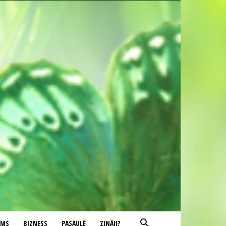
UMS
BIZNESS
PASAULĒ
ZINĀJI?