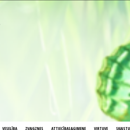
VESELĪBA
ZVAIGZNES
ATTIECĪBAS&ĢIMENE
VIRTUVE
SKAIST