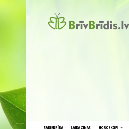
BrīvBrīdis.lv
SABIEDRĪBA
LAIKA ZIŅAS
HOROSKOPI