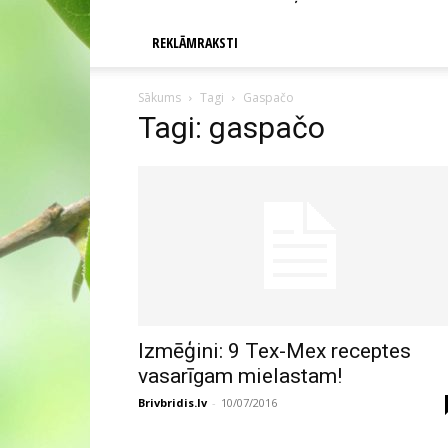
REKLĀMRAKSTI
Sākums
Tagi
Gaspačo
Tagi: gaspačo
Izmēģini: 9 Tex-Mex receptes
vasarīgam mielastam!
Brivbridis.lv
-
10/07/2016