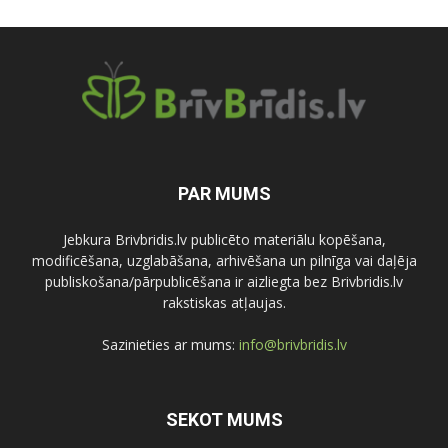
PAR MUMS
Jebkura Brivbridis.lv publicēto materiālu kopēšana,
modificēšana, uzglabāšana, arhivēšana un pilnīga vai daļēja
publiskošana/pārpublicēšana ir aizliegta bez Brivbridis.lv
rakstiskas atļaujas.
Sazinieties ar mums:
info@brivbridis.lv
SEKOT MUMS