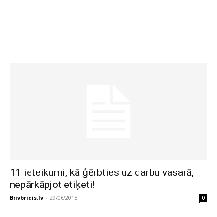
11 ieteikumi, kā ģērbties uz darbu vasarā,
nepārkāpjot etiķeti!
Brivbridis.lv
-
29/06/2015
0