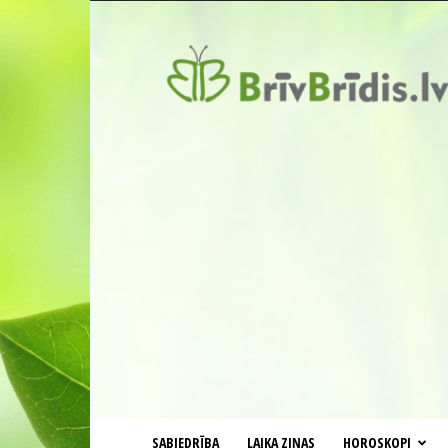
BrīvBrīdis.lv
SABIEDRĪBA
LAIKA ZIŅAS
HOROSKOPI