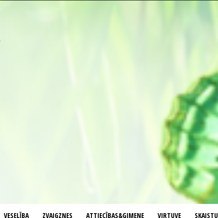
VESELĪBA
ZVAIGZNES
ATTIECĪBAS&ĢIMENE
VIRTUVE
SKAIST