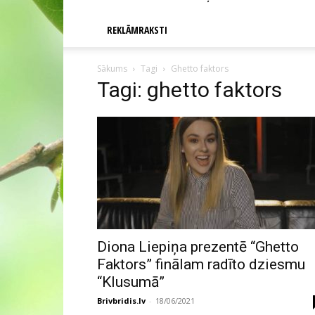
REKLĀMRAKSTI
Sākums
Tagi
Ghetto faktors
Tagi: ghetto faktors
Diona Liepiņa prezentē “Ghetto
Faktors” finālam radīto dziesmu
“Klusumā”
Brivbridis.lv
-
18/06/2021