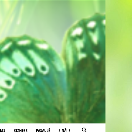
UMS
BIZNESS
PASAULĒ
ZINĀJI?