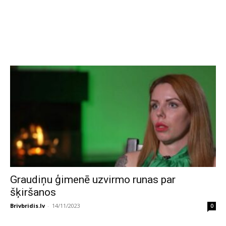
Graudiņu ģimenē uzvirmo runas par
šķiršanos
Brivbridis.lv
-
14/11/2023
0