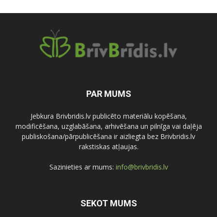
PAR MUMS
Jebkura Brivbridis.lv publicēto materiālu kopēšana,
modificēšana, uzglabāšana, arhivēšana un pilnīga vai daļēja
publiskošana/pārpublicēšana ir aizliegta bez Brivbridis.lv
rakstiskas atļaujas.
Sazinieties ar mums:
info@brivbridis.lv
SEKOT MUMS