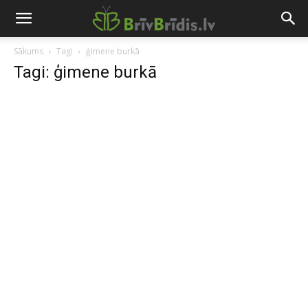
Sākums
Tagi
ģimene burkā
Tagi: ģimene burkā