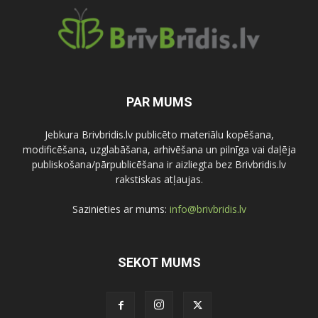
PAR MUMS
Jebkura Brivbridis.lv publicēto materiālu kopēšana,
modificēšana, uzglabāšana, arhivēšana un pilnīga vai daļēja
publiskošana/pārpublicēšana ir aizliegta bez Brivbridis.lv
rakstiskas atļaujas.
Sazinieties ar mums:
info@brivbridis.lv
SEKOT MUMS