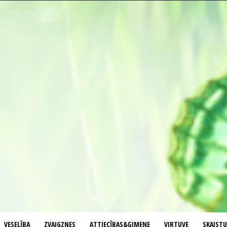
VESELĪBA
ZVAIGZNES
ATTIECĪBAS&ĢIMENE
VIRTUVE
SKAIST