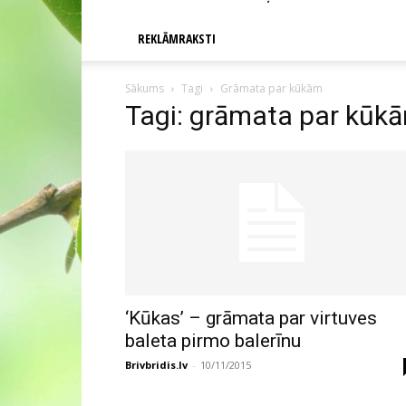
REKLĀMRAKSTI
Sākums
Tagi
Grāmata par kūkām
Tagi: grāmata par kūk
‘Kūkas’ – grāmata par virtuves
baleta pirmo balerīnu
Brivbridis.lv
-
10/11/2015