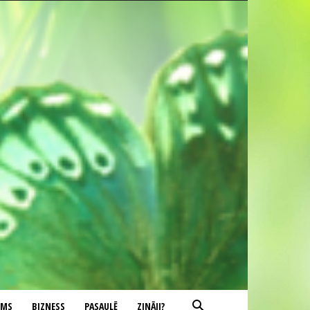
UMS
BIZNESS
PASAULĒ
ZINĀJI?