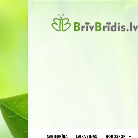
BrīvBrīdis.lv
SABIEDRĪBA
LAIKA ZIŅAS
HOROSKOPI