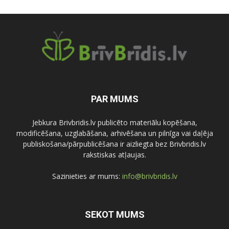
PAR MUMS
Jebkura Brivbridis.lv publicēto materiālu kopēšana,
modificēšana, uzglabāšana, arhivēšana un pilnīga vai daļēja
publiskošana/pārpublicēšana ir aizliegta bez Brivbridis.lv
rakstiskas atļaujas.
Sazinieties ar mums:
info@brivbridis.lv
SEKOT MUMS