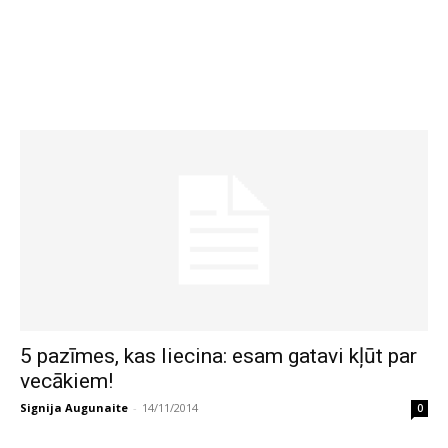
5 pazīmes, kas liecina: esam gatavi kļūt par
vecākiem!
Signija Augunaite
-
14/11/2014
0