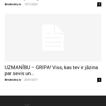
Brivbridis.lv
-
13/11/2023
0
UZMANĪBU – GRIPA! Viss, kas tev ir jāzina
par sevis un...
Brivbridis.lv
-
20/01/2017
0