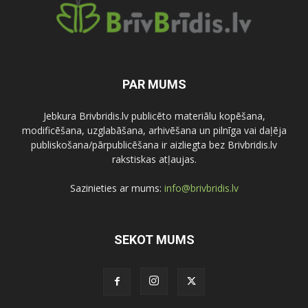
PAR MUMS
Jebkura Brivbridis.lv publicēto materiālu kopēšana,
modificēšana, uzglabāšana, arhivēšana un pilnīga vai daļēja
publiskošana/pārpublicēšana ir aizliegta bez Brivbridis.lv
rakstiskas atļaujas.
Sazinieties ar mums:
info@brivbridis.lv
SEKOT MUMS