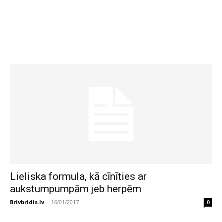
Lieliska formula, kā cīnīties ar
aukstumpumpām jeb herpēm
Brivbridis.lv
-
16/01/2017
0