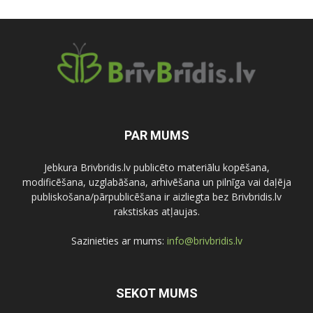
PAR MUMS
Jebkura Brivbridis.lv publicēto materiālu kopēšana,
modificēšana, uzglabāšana, arhivēšana un pilnīga vai daļēja
publiskošana/pārpublicēšana ir aizliegta bez Brivbridis.lv
rakstiskas atļaujas.
Sazinieties ar mums:
info@brivbridis.lv
SEKOT MUMS