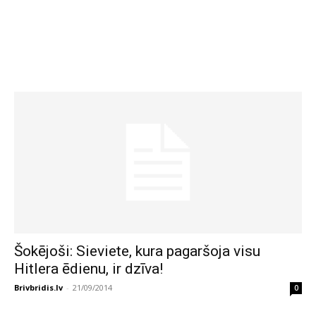
Šokējoši: Sieviete, kura pagaršoja visu
Hitlera ēdienu, ir dzīva!
Brivbridis.lv
-
21/09/2014
0