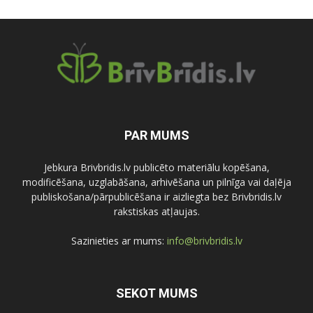
PAR MUMS
Jebkura Brivbridis.lv publicēto materiālu kopēšana,
modificēšana, uzglabāšana, arhivēšana un pilnīga vai daļēja
publiskošana/pārpublicēšana ir aizliegta bez Brivbridis.lv
rakstiskas atļaujas.
Sazinieties ar mums:
info@brivbridis.lv
SEKOT MUMS