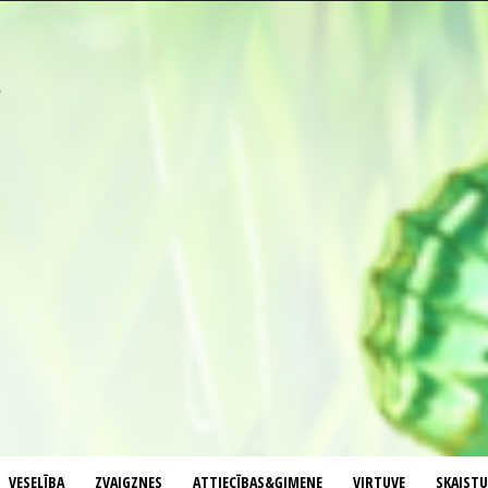
VESELĪBA
ZVAIGZNES
ATTIECĪBAS&ĢIMENE
VIRTUVE
SKAIST