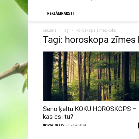
REKLĀMRAKSTI
Sākums
Tagi
Horoskopa zīmes koks
Tagi: horoskopa zīmes
Seno ķeltu KOKU HOROSKOPS –
kas esi tu?
Brivbridis.lv
-
07/04/2014