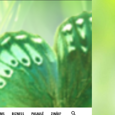
UMS
BIZNESS
PASAULĒ
ZINĀJI?