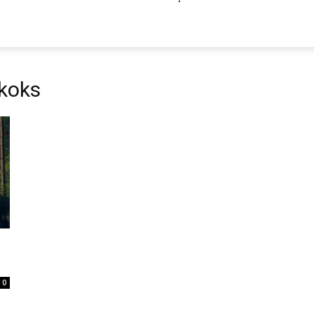
 koks
0