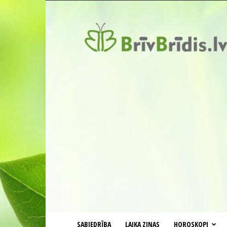
BrīvBrīdis.lv
SABIEDRĪBA
LAIKA ZIŅAS
HOROSKOPI