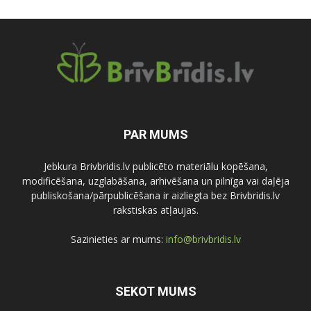
PAR MUMS
Jebkura Brivbridis.lv publicēto materiālu kopēšana,
modificēšana, uzglabāšana, arhivēšana un pilnīga vai daļēja
publiskošana/pārpublicēšana ir aizliegta bez Brivbridis.lv
rakstiskas atļaujas.
Sazinieties ar mums:
info@brivbridis.lv
SEKOT MUMS