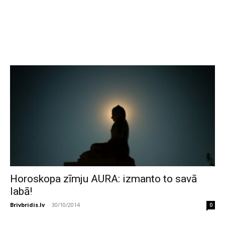
Horoskopa zīmju AURA: izmanto to savā
labā!
Brivbridis.lv
-
30/10/2014
0