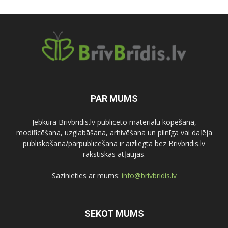
PAR MUMS
Jebkura Brivbridis.lv publicēto materiālu kopēšana,
modificēšana, uzglabāšana, arhivēšana un pilnīga vai daļēja
publiskošana/pārpublicēšana ir aizliegta bez Brivbridis.lv
rakstiskas atļaujas.
Sazinieties ar mums:
info@brivbridis.lv
SEKOT MUMS