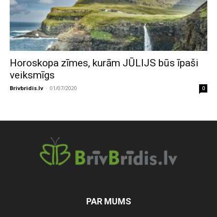
Horoskopa zīmes, kurām JŪLIJS būs īpaši
veiksmīgs
Brivbridis.lv
-
01/07/2020
0
PAR MUMS