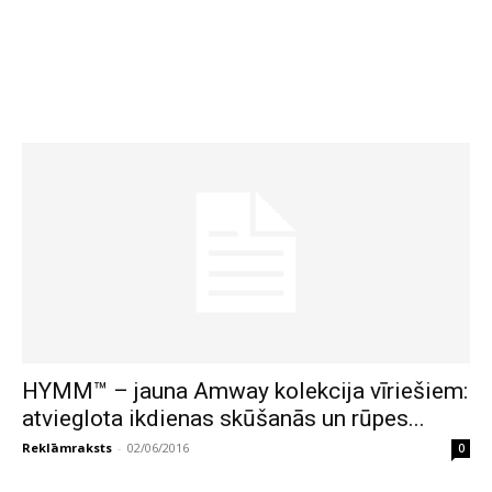
HYMM™ – jauna Amway kolekcija vīriešiem:
atvieglota ikdienas skūšanās un rūpes...
Reklāmraksts
-
02/06/2016
0