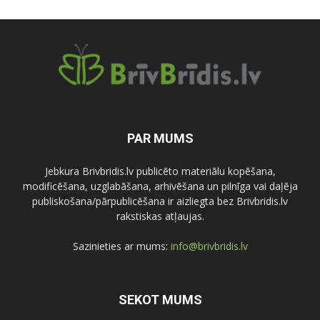
PAR MUMS
Jebkura Brivbridis.lv publicēto materiālu kopēšana,
modificēšana, uzglabāšana, arhivēšana un pilnīga vai daļēja
publiskošana/pārpublicēšana ir aizliegta bez Brivbridis.lv
rakstiskas atļaujas.
Sazinieties ar mums:
info@brivbridis.lv
SEKOT MUMS