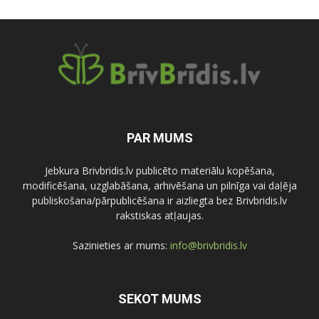
PAR MUMS
Jebkura Brivbridis.lv publicēto materiālu kopēšana,
modificēšana, uzglabāšana, arhivēšana un pilnīga vai daļēja
publiskošana/pārpublicēšana ir aizliegta bez Brivbridis.lv
rakstiskas atļaujas.
Sazinieties ar mums:
info@brivbridis.lv
SEKOT MUMS