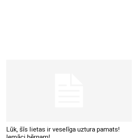
Lūk, šīs lietas ir veselīga uztura pamats!
Iemāci bērnam!