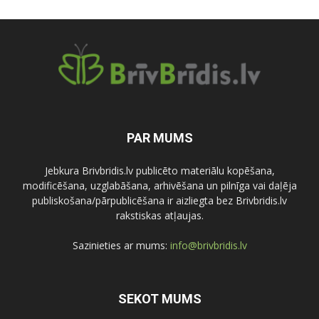
PAR MUMS
Jebkura Brivbridis.lv publicēto materiālu kopēšana,
modificēšana, uzglabāšana, arhivēšana un pilnīga vai daļēja
publiskošana/pārpublicēšana ir aizliegta bez Brivbridis.lv
rakstiskas atļaujas.
Sazinieties ar mums:
info@brivbridis.lv
SEKOT MUMS