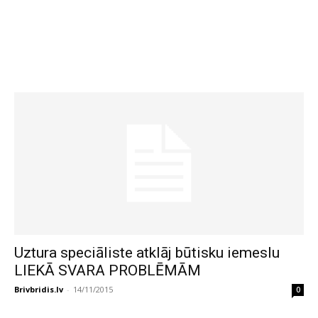
Uztura speciāliste atklāj būtisku iemeslu
LIEKĀ SVARA PROBLĒMĀM
Brivbridis.lv
-
14/11/2015
0