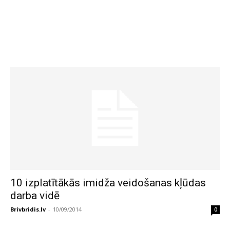
10 izplatītākās imidža veidošanas kļūdas
darba vidē
Brivbridis.lv
-
10/09/2014
0