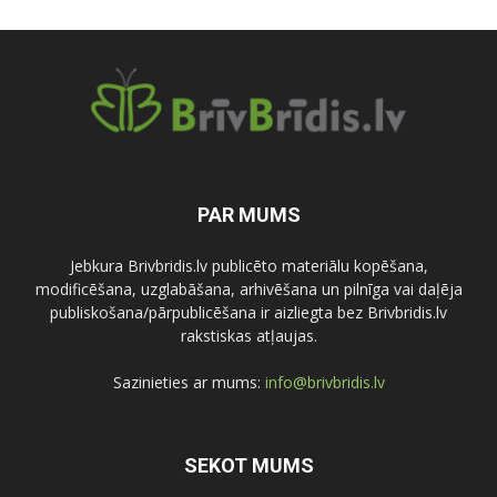
PAR MUMS
Jebkura Brivbridis.lv publicēto materiālu kopēšana,
modificēšana, uzglabāšana, arhivēšana un pilnīga vai daļēja
publiskošana/pārpublicēšana ir aizliegta bez Brivbridis.lv
rakstiskas atļaujas.
Sazinieties ar mums:
info@brivbridis.lv
SEKOT MUMS