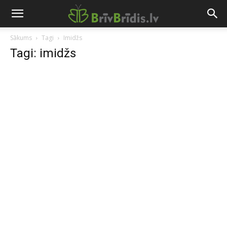
Sākums
Tagi
Imidžs
Tagi: imidžs