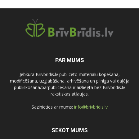
PAR MUMS
Jebkura Brivbridis.lv publicēto materiālu kopēšana,
modificēšana, uzglabāšana, arhivēšana un pilnīga vai daļēja
publiskošana/pārpublicēšana ir aizliegta bez Brivbridis.lv
rakstiskas atļaujas.
Sazinieties ar mums:
info@brivbridis.lv
SEKOT MUMS