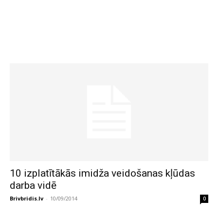
10 izplatītākās imidža veidošanas kļūdas
darba vidē
Brivbridis.lv
-
10/09/2014
0