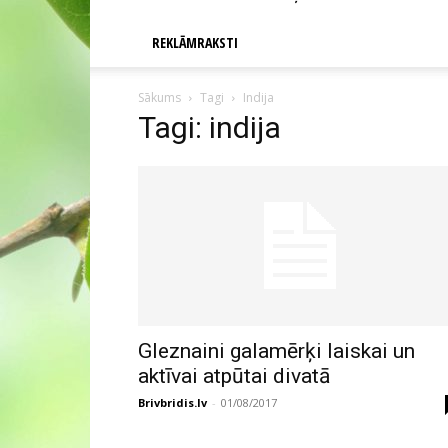
REKLĀMRAKSTI
Sākums
Tagi
Indija
Tagi: indija
Gleznaini galamērķi laiskai un
aktīvai atpūtai divatā
Brivbridis.lv
-
01/08/2017