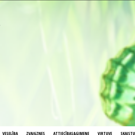
VESELĪBA
ZVAIGZNES
ATTIECĪBAS&ĢIMENE
VIRTUVE
SKAIST