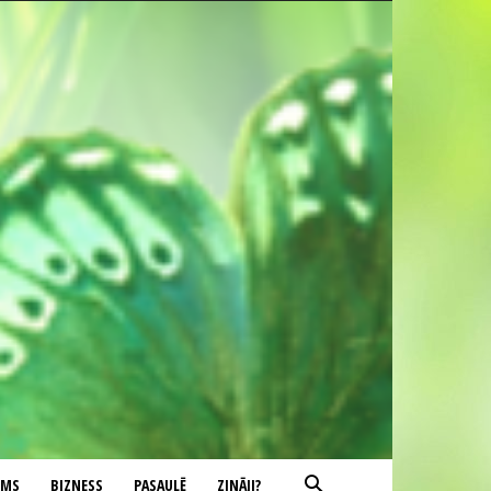
UMS
BIZNESS
PASAULĒ
ZINĀJI?