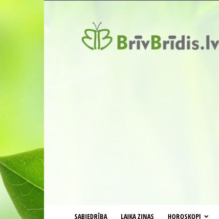
BrīvBrīdis.lv
SABIEDRĪBA
LAIKA ZIŅAS
HOROSKOPI