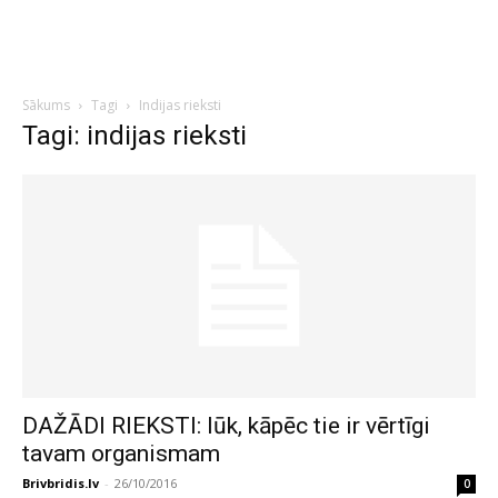
Sākums
Tagi
Indijas rieksti
Tagi: indijas rieksti
DAŽĀDI RIEKSTI: lūk, kāpēc tie ir vērtīgi
tavam organismam
Brivbridis.lv
-
26/10/2016
0