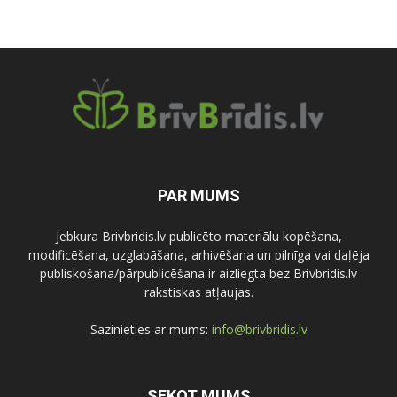
PAR MUMS
Jebkura Brivbridis.lv publicēto materiālu kopēšana,
modificēšana, uzglabāšana, arhivēšana un pilnīga vai daļēja
publiskošana/pārpublicēšana ir aizliegta bez Brivbridis.lv
rakstiskas atļaujas.
Sazinieties ar mums:
info@brivbridis.lv
SEKOT MUMS