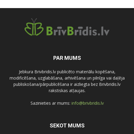
PAR MUMS
Jebkura Brivbridis.lv publicēto materiālu kopēšana,
modificēšana, uzglabāšana, arhivēšana un pilnīga vai daļēja
publiskošana/pārpublicēšana ir aizliegta bez Brivbridis.lv
rakstiskas atļaujas.
Sazinieties ar mums:
info@brivbridis.lv
SEKOT MUMS