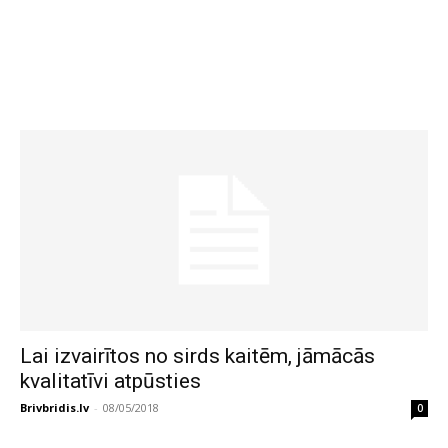
Lai izvairītos no sirds kaitēm, jāmācās
kvalitatīvi atpūsties
Brivbridis.lv
-
08/05/2018
0