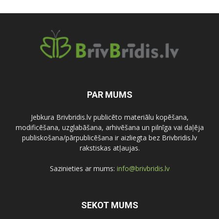
PAR MUMS
Jebkura Brivbridis.lv publicēto materiālu kopēšana,
modificēšana, uzglabāšana, arhivēšana un pilnīga vai daļēja
publiskošana/pārpublicēšana ir aizliegta bez Brivbridis.lv
rakstiskas atļaujas.
Sazinieties ar mums:
info@brivbridis.lv
SEKOT MUMS