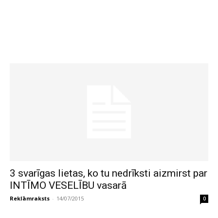
3 svarīgas lietas, ko tu nedrīksti aizmirst par
INTĪMO VESELĪBU vasarā
Reklāmraksts
-
14/07/2015
0