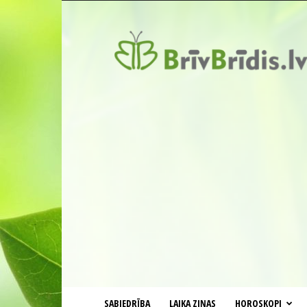
BrīvBrīdis.lv
SABIEDRĪBA
LAIKA ZIŅAS
HOROSKOPI