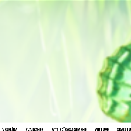
VESELĪBA
ZVAIGZNES
ATTIECĪBAS&ĢIMENE
VIRTUVE
SKAIST