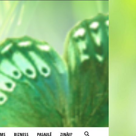
UMS
BIZNESS
PASAULĒ
ZINĀJI?