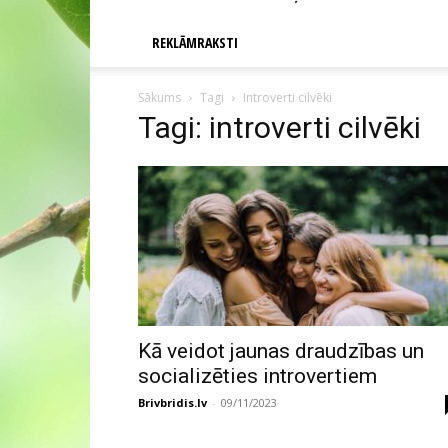
REKLĀMRAKSTI
Sākums
Tagi
Introverti cilvēki
Tagi: introverti cilvēki
Kā veidot jaunas draudzības un
socializēties introvertiem
Brivbridis.lv
-
09/11/2023