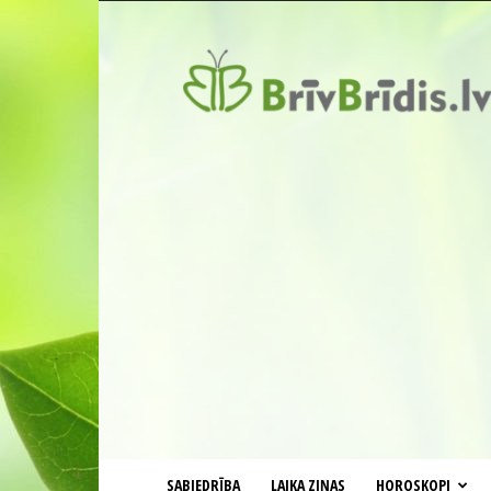
BrīvBrīdis.lv
SABIEDRĪBA
LAIKA ZIŅAS
HOROSKOPI