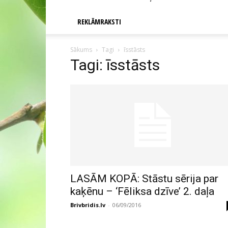
REKLĀMRAKSTI
Sākums
Tagi
īsstāsts
Tagi: īsstāsts
LASĀM KOPĀ: Stāstu sērija par
kaķēnu – ‘Fēliksa dzīve’ 2. daļa
Brivbridis.lv
-
06/09/2016