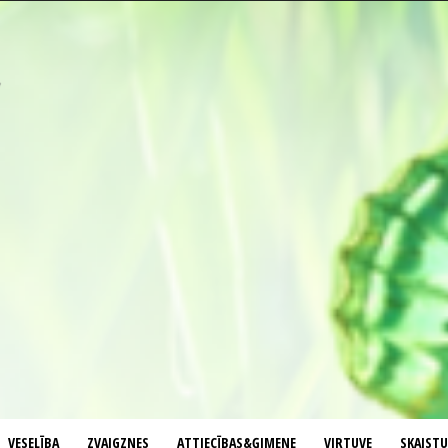
VESELĪBA
ZVAIGZNES
ATTIECĪBAS&ĢIMENE
VIRTUVE
SKAIST