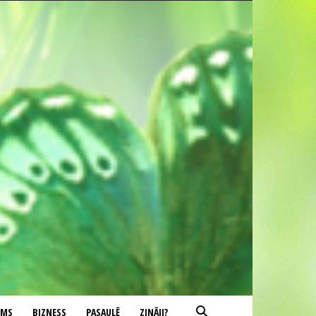
UMS
BIZNESS
PASAULĒ
ZINĀJI?