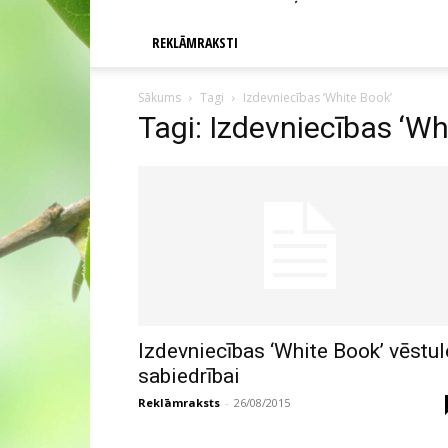
REKLĀMRAKSTI
Sākums
Tagi
Izdevniecības ‘White Book’
Tagi: Izdevniecības ‘Wh
Izdevniecības ‘White Book’ vēstul
sabiedrībai
Reklāmraksts
-
26/08/2015