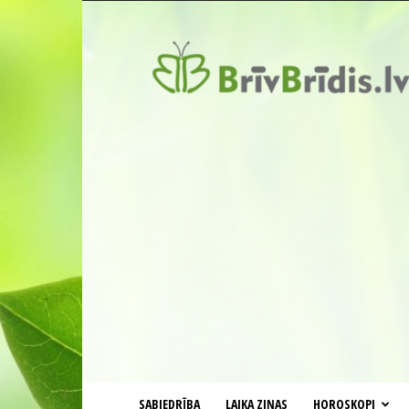
BrīvBrīdis.lv
SABIEDRĪBA
LAIKA ZIŅAS
HOROSKOPI