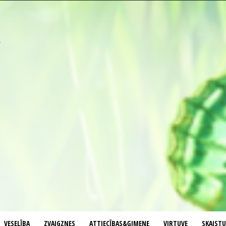
VESELĪBA
ZVAIGZNES
ATTIECĪBAS&ĢIMENE
VIRTUVE
SKAIST