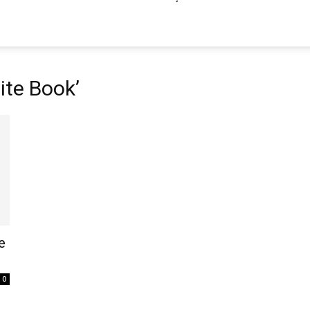
ite Book’
e
0