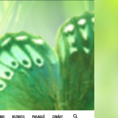
UMS
BIZNESS
PASAULĒ
ZINĀJI?