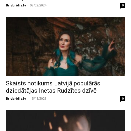
Brivbridis.lv
-
08/02/2024
0
Skaists notikums Latvijā populārās
dziedātājas Inetas Rudzītes dzīvē
Brivbridis.lv
-
15/11/2023
0