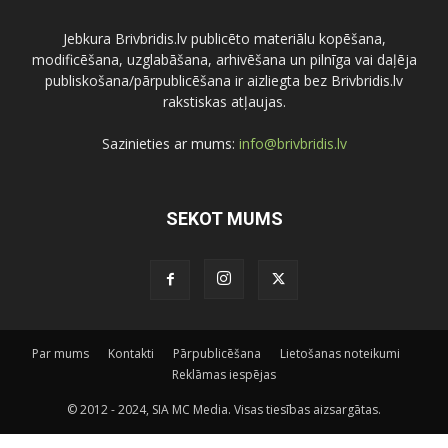
Jebkura Brivbridis.lv publicēto materiālu kopēšana,
modificēšana, uzglabāšana, arhivēšana un pilnīga vai daļēja
publiskošana/pārpublicēšana ir aizliegta bez Brivbridis.lv
rakstiskas atļaujas.
Sazinieties ar mums:
info@brivbridis.lv
SEKOT MUMS
Par mums
Kontakti
Pārpublicēšana
Lietošanas noteikumi
Reklāmas iespējas
© 2012 - 2024, SIA MC Media. Visas tiesības aizsargātas.