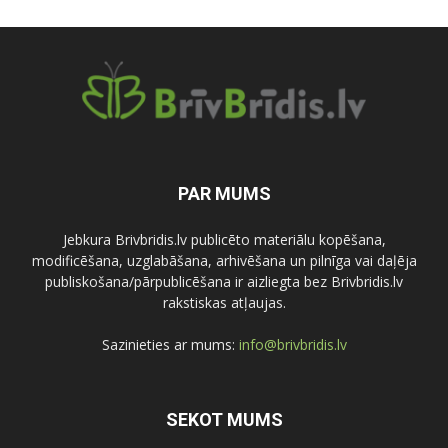
PAR MUMS
Jebkura Brivbridis.lv publicēto materiālu kopēšana,
modificēšana, uzglabāšana, arhivēšana un pilnīga vai daļēja
publiskošana/pārpublicēšana ir aizliegta bez Brivbridis.lv
rakstiskas atļaujas.
Sazinieties ar mums:
info@brivbridis.lv
SEKOT MUMS