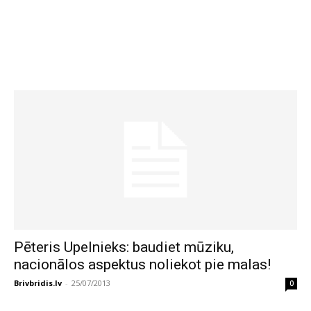
Pēteris Upelnieks: baudiet mūziku,
nacionālos aspektus noliekot pie malas!
Brivbridis.lv
-
25/07/2013
0