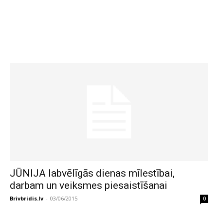
JŪNIJA labvēlīgās dienas mīlestībai,
darbam un veiksmes piesaistīšanai
Brivbridis.lv
-
03/06/2015
0