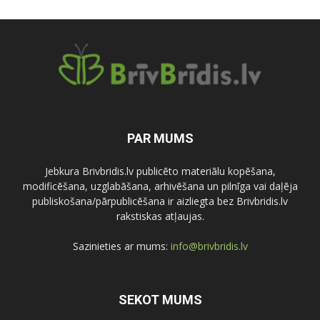
PAR MUMS
Jebkura Brivbridis.lv publicēto materiālu kopēšana,
modificēšana, uzglabāšana, arhivēšana un pilnīga vai daļēja
publiskošana/pārpublicēšana ir aizliegta bez Brivbridis.lv
rakstiskas atļaujas.
Sazinieties ar mums:
info@brivbridis.lv
SEKOT MUMS