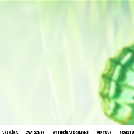
VESELĪBA
ZVAIGZNES
ATTIECĪBAS&ĢIMENE
VIRTUVE
SKAIST