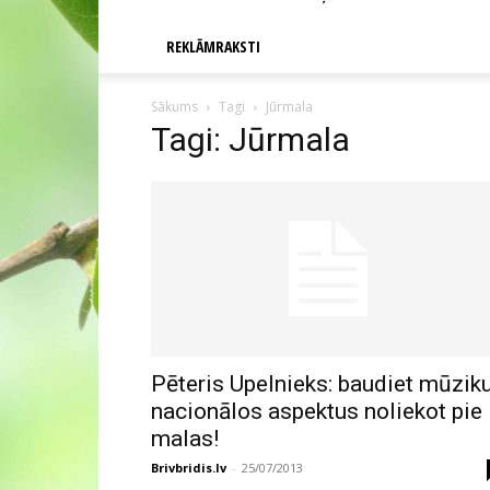
REKLĀMRAKSTI
Sākums
Tagi
Jūrmala
Tagi: Jūrmala
Pēteris Upelnieks: baudiet mūziku
nacionālos aspektus noliekot pie
malas!
Brivbridis.lv
-
25/07/2013