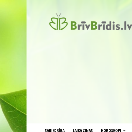
BrīvBrīdis.lv
SABIEDRĪBA
LAIKA ZIŅAS
HOROSKOPI