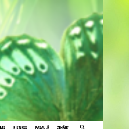
UMS
BIZNESS
PASAULĒ
ZINĀJI?