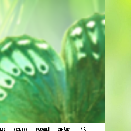
UMS
BIZNESS
PASAULĒ
ZINĀJI?