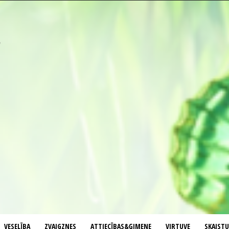
VESELĪBA
ZVAIGZNES
ATTIECĪBAS&ĢIMENE
VIRTUVE
SKAIST