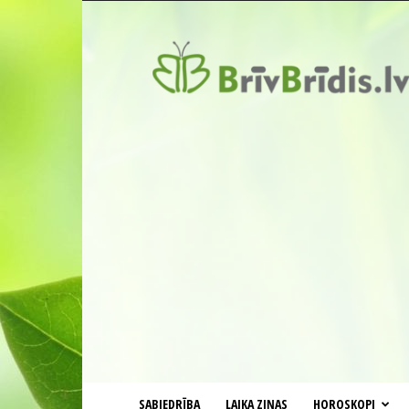
BrīvBrīdis.lv
SABIEDRĪBA
LAIKA ZIŅAS
HOROSKOPI