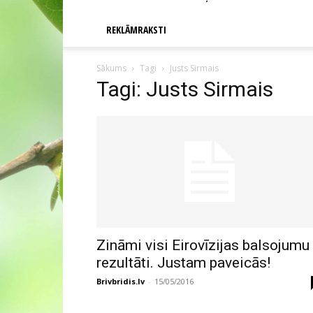
REKLĀMRAKSTI
Sākums
Tagi
Justs Sirmais
Tagi: Justs Sirmais
Zināmi visi Eirovīzijas balsojumu
rezultāti. Justam paveicās!
Brivbridis.lv
-
15/05/2016