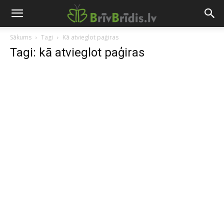
Sākums
Tagi
Kā atvieglot paģiras
Tagi: kā atvieglot paģiras