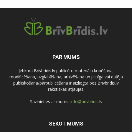
PAR MUMS
Jebkura Brivbridis.lv publicēto materiālu kopēšana,
modificēšana, uzglabāšana, arhivēšana un pilnīga vai daļēja
publiskošana/pārpublicēšana ir aizliegta bez Brivbridis.lv
rakstiskas atļaujas.
Sazinieties ar mums:
info@brivbridis.lv
SEKOT MUMS