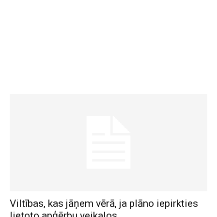
Viltības, kas jāņem vērā, ja plāno iepirkties
lietoto apģērbu veikalos