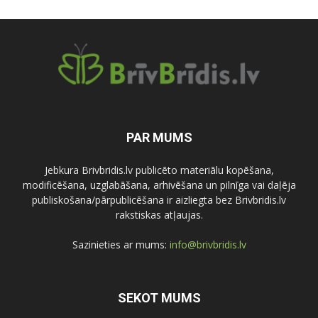
PAR MUMS
Jebkura Brivbridis.lv publicēto materiālu kopēšana,
modificēšana, uzglabāšana, arhivēšana un pilnīga vai daļēja
publiskošana/pārpublicēšana ir aizliegta bez Brivbridis.lv
rakstiskas atļaujas.
Sazinieties ar mums:
info@brivbridis.lv
SEKOT MUMS