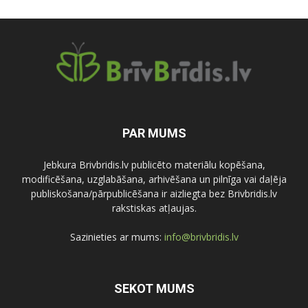
PAR MUMS
Jebkura Brivbridis.lv publicēto materiālu kopēšana,
modificēšana, uzglabāšana, arhivēšana un pilnīga vai daļēja
publiskošana/pārpublicēšana ir aizliegta bez Brivbridis.lv
rakstiskas atļaujas.
Sazinieties ar mums:
info@brivbridis.lv
SEKOT MUMS