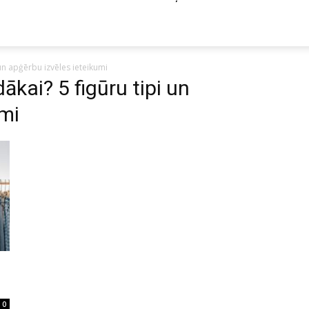
i un apģērbu izvēles ieteikumi
dākai? 5 figūru tipi un
umi
0