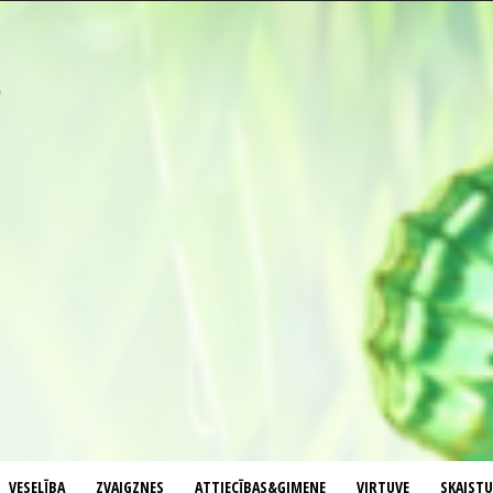
VESELĪBA
ZVAIGZNES
ATTIECĪBAS&ĢIMENE
VIRTUVE
SKAIST