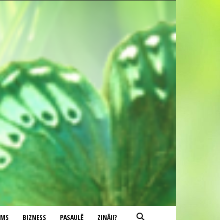
UMS
BIZNESS
PASAULĒ
ZINĀJI?