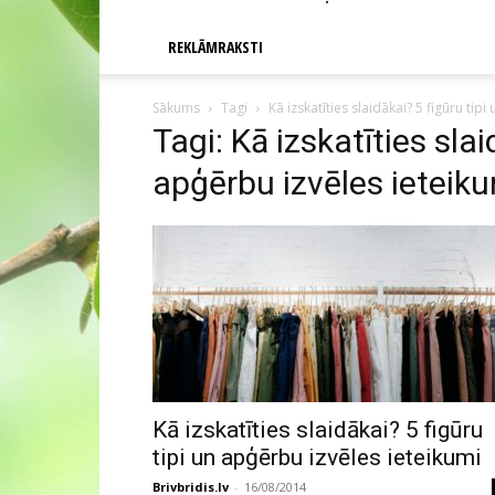
REKLĀMRAKSTI
Sākums
Tagi
Kā izskatīties slaidākai? 5 figūru tip
Tagi: Kā izskatīties slai
apģērbu izvēles ieteik
Kā izskatīties slaidākai? 5 figūru
tipi un apģērbu izvēles ieteikumi
Brivbridis.lv
-
16/08/2014