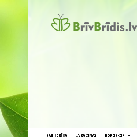
BrīvBrīdis.lv
SABIEDRĪBA
LAIKA ZIŅAS
HOROSKOPI