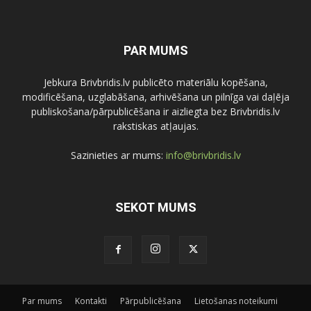
PAR MUMS
Jebkura Brivbridis.lv publicēto materiālu kopēšana,
modificēšana, uzglabāšana, arhivēšana un pilnīga vai daļēja
publiskošana/pārpublicēšana ir aizliegta bez Brivbridis.lv
rakstiskas atļaujas.
Sazinieties ar mums:
info@brivbridis.lv
SEKOT MUMS
Par mums
Kontakti
Pārpublicēšana
Lietošanas noteikumi