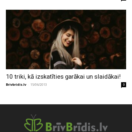
10 triki, kā izskatīties garākai un slaidākai!
Brivbridis.lv
-
15/06/2013
0