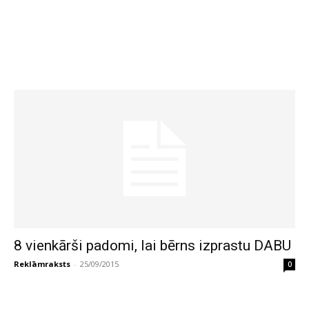
8 vienkārši padomi, lai bērns izprastu DABU
Reklāmraksts
-
25/09/2015
0