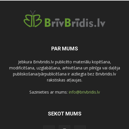
PAR MUMS
Jebkura Brivbridis.lv publicēto materiālu kopēšana,
modificēšana, uzglabāšana, arhivēšana un pilnīga vai daļēja
publiskošana/pārpublicēšana ir aizliegta bez Brivbridis.lv
rakstiskas atļaujas.
Sazinieties ar mums:
info@brivbridis.lv
SEKOT MUMS