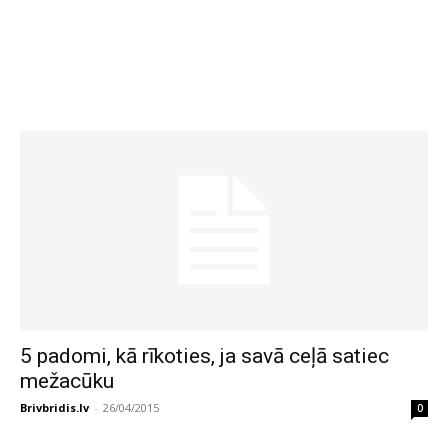
5 padomi, kā rīkoties, ja savā ceļā satiec
mežacūku
Brivbridis.lv
-
26/04/2015
0