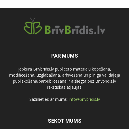
PAR MUMS
Jebkura Brivbridis.lv publicēto materiālu kopēšana,
modificēšana, uzglabāšana, arhivēšana un pilnīga vai daļēja
publiskošana/pārpublicēšana ir aizliegta bez Brivbridis.lv
rakstiskas atļaujas.
Sazinieties ar mums:
info@brivbridis.lv
SEKOT MUMS