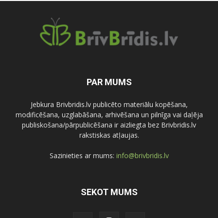
PAR MUMS
Jebkura Brivbridis.lv publicēto materiālu kopēšana,
modificēšana, uzglabāšana, arhivēšana un pilnīga vai daļēja
publiskošana/pārpublicēšana ir aizliegta bez Brivbridis.lv
rakstiskas atļaujas.
Sazinieties ar mums:
info@brivbridis.lv
SEKOT MUMS