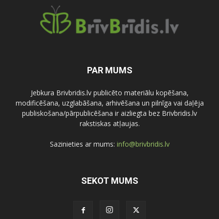
PAR MUMS
Jebkura Brivbridis.lv publicēto materiālu kopēšana,
modificēšana, uzglabāšana, arhivēšana un pilnīga vai daļēja
publiskošana/pārpublicēšana ir aizliegta bez Brivbridis.lv
rakstiskas atļaujas.
Sazinieties ar mums:
info@brivbridis.lv
SEKOT MUMS