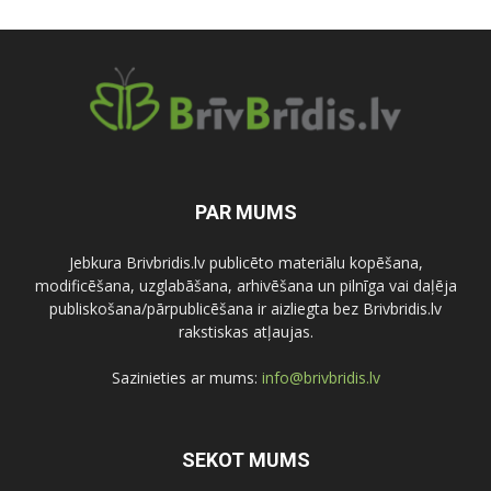
PAR MUMS
Jebkura Brivbridis.lv publicēto materiālu kopēšana,
modificēšana, uzglabāšana, arhivēšana un pilnīga vai daļēja
publiskošana/pārpublicēšana ir aizliegta bez Brivbridis.lv
rakstiskas atļaujas.
Sazinieties ar mums:
info@brivbridis.lv
SEKOT MUMS