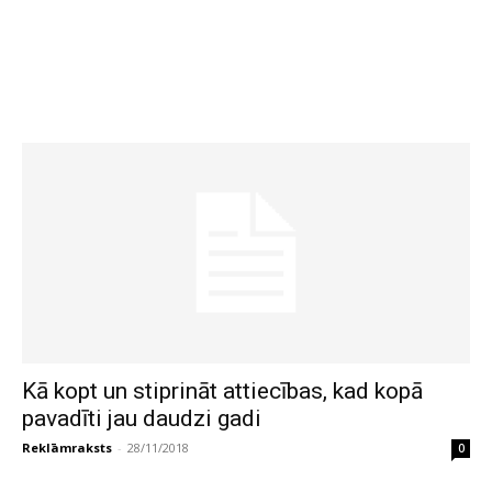
Kā kopt un stiprināt attiecības, kad kopā
pavadīti jau daudzi gadi
Reklāmraksts
-
28/11/2018
0