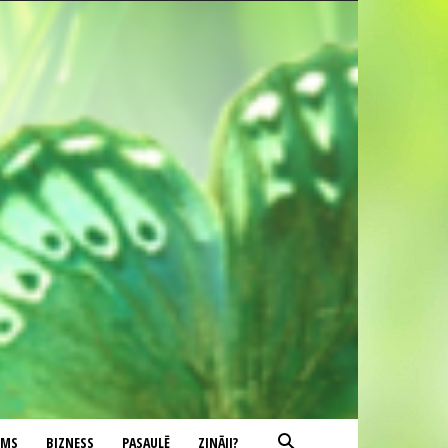
UMS
BIZNESS
PASAULĒ
ZINĀJI?