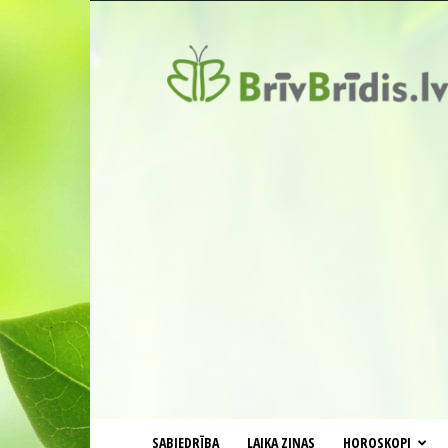
BrīvBrīdis.lv
SABIEDRĪBA
LAIKA ZIŅAS
HOROSKOPI