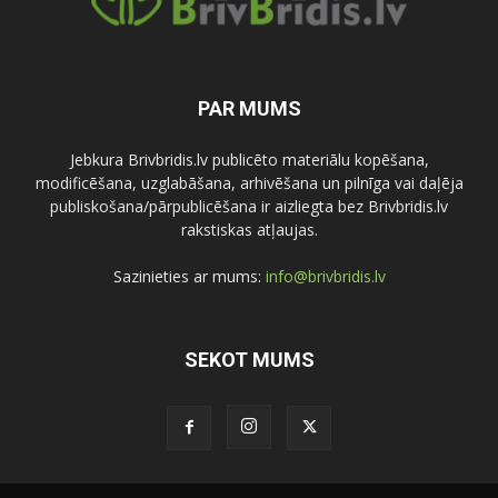
PAR MUMS
Jebkura Brivbridis.lv publicēto materiālu kopēšana,
modificēšana, uzglabāšana, arhivēšana un pilnīga vai daļēja
publiskošana/pārpublicēšana ir aizliegta bez Brivbridis.lv
rakstiskas atļaujas.
Sazinieties ar mums:
info@brivbridis.lv
SEKOT MUMS