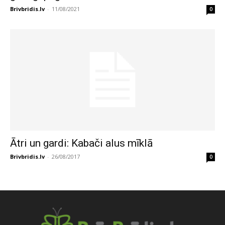
Brivbridis.lv
-
11/08/2021
0
Ātri un gardi: Kabači alus mīklā
Brivbridis.lv
-
26/08/2017
0