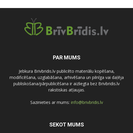
PAR MUMS
Jebkura Brivbridis.lv publicēto materiālu kopēšana,
modificēšana, uzglabāšana, arhivēšana un pilnīga vai daļēja
publiskošana/pārpublicēšana ir aizliegta bez Brivbridis.lv
rakstiskas atļaujas.
Sazinieties ar mums:
info@brivbridis.lv
SEKOT MUMS