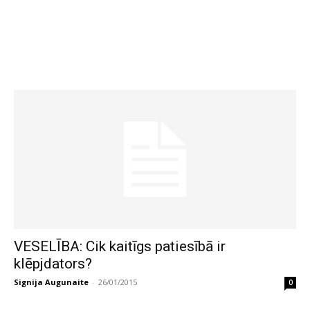
VESELĪBA: Cik kaitīgs patiesībā ir
klēpjdators?
Signija Augunaite
-
26/01/2015
0