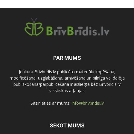
PAR MUMS
Jebkura Brivbridis.lv publicēto materiālu kopēšana,
modificēšana, uzglabāšana, arhivēšana un pilnīga vai daļēja
publiskošana/pārpublicēšana ir aizliegta bez Brivbridis.lv
rakstiskas atļaujas.
Sazinieties ar mums:
info@brivbridis.lv
SEKOT MUMS