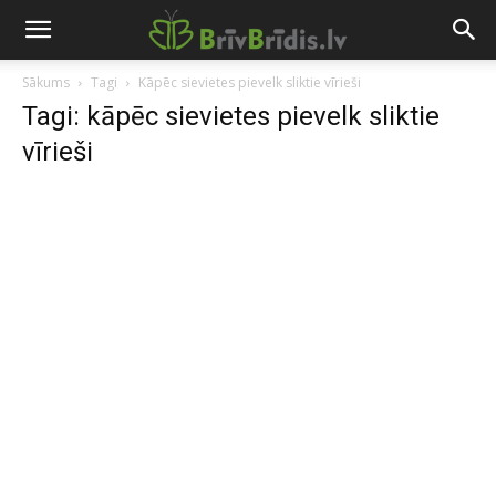
Sākums
Tagi
Kāpēc sievietes pievelk sliktie vīrieši
Tagi: kāpēc sievietes pievelk sliktie
vīrieši