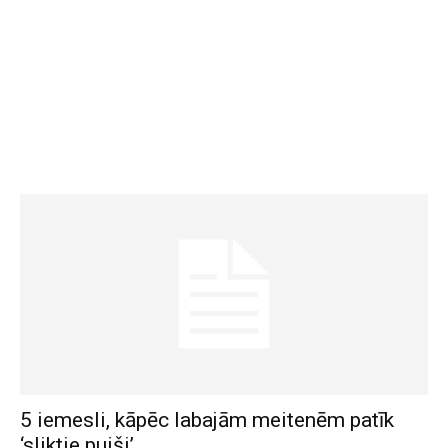
5 iemesli, kāpēc labajām meitenēm patīk
‘sliktie puiši’