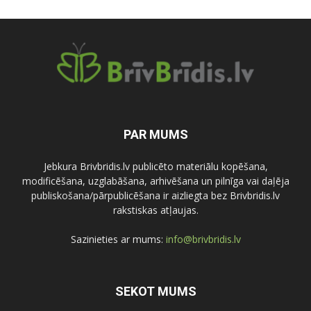
PAR MUMS
Jebkura Brivbridis.lv publicēto materiālu kopēšana,
modificēšana, uzglabāšana, arhivēšana un pilnīga vai daļēja
publiskošana/pārpublicēšana ir aizliegta bez Brivbridis.lv
rakstiskas atļaujas.
Sazinieties ar mums:
info@brivbridis.lv
SEKOT MUMS