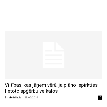
Viltības, kas jāņem vērā, ja plāno iepirkties
lietoto apģērbu veikalos
Brivbridis.lv
-
29/07/2014
0